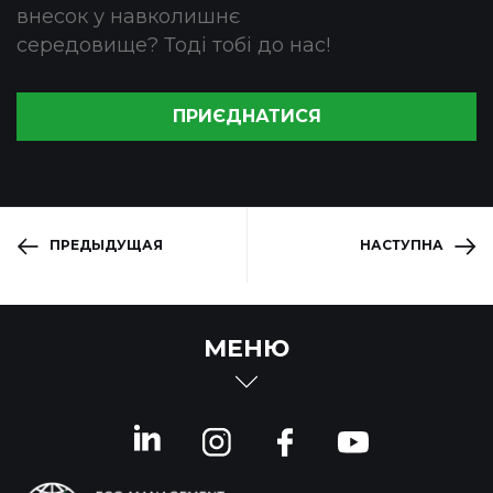
внесок у навколишнє
середовище? Тоді тобі до нас!
ПРИЄДНАТИСЯ
ПРЕДЫДУЩАЯ
НАСТУПНА
МЕНЮ