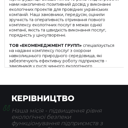
нами накопичено позитивний досвід у виконанні
екологічних проектів для провідних українських
компаній. Наші замовники, передусім, оцінили
зручність та оперативність отримання повного
комплексу екологічних послуг в межах однієї
компанії, якість та швидкість виконання послуг,
порядність у ціноутворенні.
ТОВ «ЕКОМЕНЕДЖМЕНТ ГРУПП»
спеціалізується
на наданні комплексу послуг з охорони
навколишнього природного середовища, які
забезпечують ефективну роботу підприємств -
замовників у руслі чинного екологічного
законодавства.
Цінності
ТОВ «ЕКОМЕНЕДЖМЕНТ ГРУПП»
:
порядність, компетентність, якість, екологічна
культура, оперативність, системність та
КЕРІВНИЦТВО
орієнтованість на виконання вимог чинного
екологічного законодавства.
Наша місія - підвищення рівня
екологічної безпеки
функціонування підприємств з