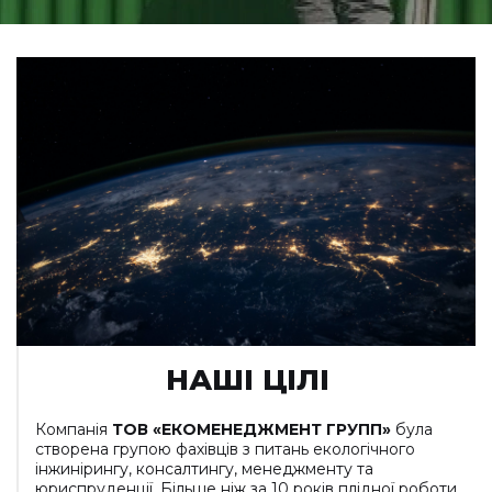
НАШІ ЦІЛІ
Компанія
ТОВ «ЕКОМЕНЕДЖМЕНТ ГРУПП»
була
створена групою фахівців з питань екологічного
інжинірингу, консалтингу, менеджменту та
юриспруденції. Більше ніж за 10 років плідної роботи