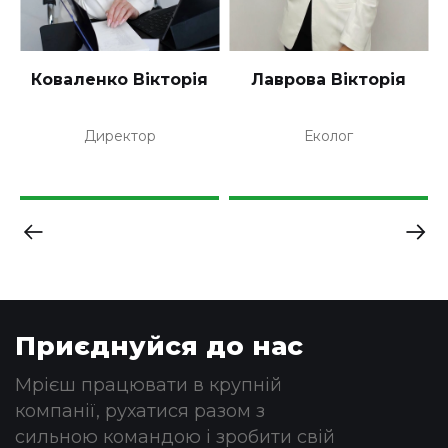
Коваленко Вікторія
Лаврова Вікторія
Директор
Еколог
Приєднуйся до нас
Мрієш працювати в крупній
компанії, рухатися разом з
сильною командою і зробити свій