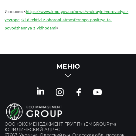
Источник <
https://www.kmu.gov.ua/news/v-ukrayini-vprovadyat-
yevropejski-direktivi-z-ohoroni-atmosfernogo-povitrya-ta-
povodzhennya-z-vidhodami
>
МЕНЮ
ООО «ЭКОМЕНЕДЖМЕНТ ГРУПП» (EMGROUPтм)
ЮРИДИЧЕСКИЙ АДРЕС
67667, Украина, Одесский р-н, Одесская обл., поселок